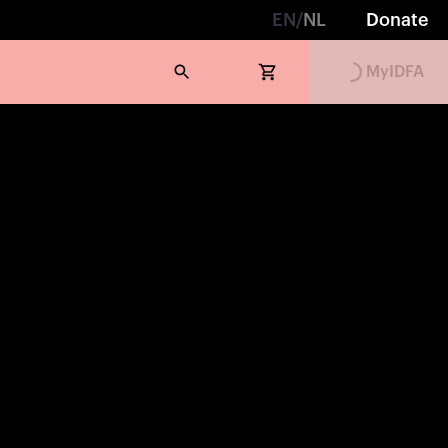
EN
/
NL
Donate
MyIDFA
Loading...