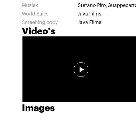
Muziek
Stefano Piro
,
Guappecart
World Sales
Java Films
Screening copy
Java Films
Video's
Images