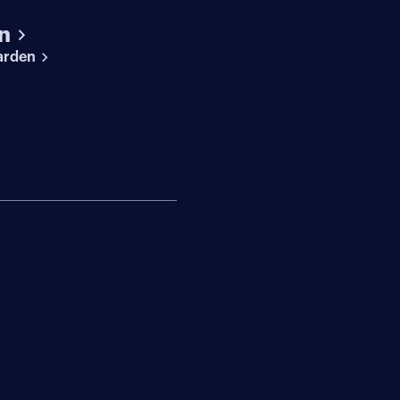
n
arden