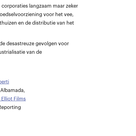
e corporaties langzaam maar zeker
oedselvoorziening voor het vee,
hthuizen en de distributie van het
 de desastreuze gevolgen voor
trialisatie van de
berti
s Albamada
,
lliot Films
 Reporting