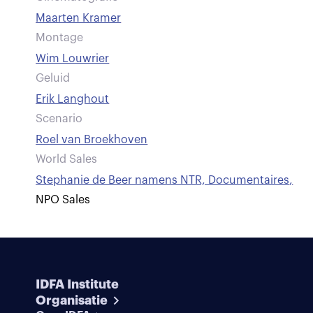
Maarten Kramer
Montage
Wim Louwrier
Geluid
Erik Langhout
Scenario
Roel van Broekhoven
World Sales
Stephanie de Beer namens NTR, Documentaires
,
NPO Sales
IDFA Institute
Organisatie