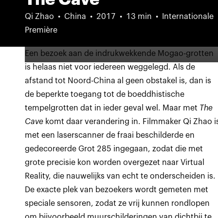
Qi Zhao
China
2017
13 min
Internationale
Première
Een bezoek aan de indrukwekkende Mogao-grotten
is helaas niet voor iedereen weggelegd. Als de
afstand tot Noord-China al geen obstakel is, dan is
de beperkte toegang tot de boeddhistische
tempelgrotten dat in ieder geval wel. Maar met
The
Cave
komt daar verandering in. Filmmaker Qi Zhao i
met een laserscanner de fraai beschilderde en
gedecoreerde Grot 285 ingegaan, zodat die met
grote precisie kon worden overgezet naar Virtual
Reality, die nauwelijks van echt te onderscheiden is.
De exacte plek van bezoekers wordt gemeten met
speciale sensoren, zodat ze vrij kunnen rondlopen
om bijvoorbeeld muurschilderingen van dichtbij te