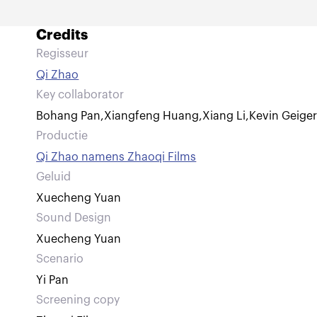
Credits
Regisseur
Qi Zhao
Key collaborator
Bohang Pan
,
Xiangfeng Huang
,
Xiang Li
,
Kevin Geige
Productie
Qi Zhao namens Zhaoqi Films
Geluid
Xuecheng Yuan
Sound Design
Xuecheng Yuan
Scenario
Yi Pan
Screening copy