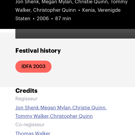
Jon Shenk, Megan Mylan, Christie Quinn, Tommy
Walker, Christopher Quinn
Kenia, Verenigde
Staten
2006
87 min
Festival history
IDFA 2003
Credits
Regisseur
Jon Shenk
,
Megan Mylan
,
Christie Quinn
,
Tommy Walker
,
Christopher Quinn
Co-regisseur
Thomas Walker