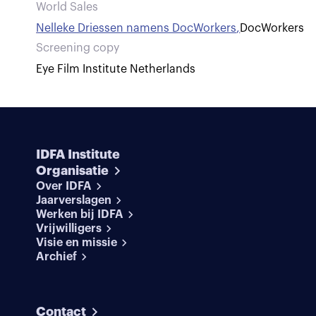
World Sales
Nelleke Driessen namens DocWorkers
,
DocWorkers
Screening copy
Eye Film Institute Netherlands
IDFA Institute
Organisatie
Over IDFA
Jaarverslagen
Werken bij IDFA
Vrijwilligers
Visie en missie
Archief
Contact