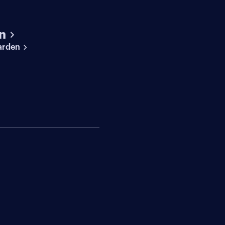
n
arden