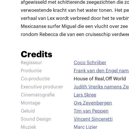
afgewisseld met schitterende zeegezichten die z
verwoestende kracht van het water tonen. Het per
verhaal van Lex wordt verbreed door het te verbi
Mexicaanse surfer Miguel die een vlucht over zee
rondom Rebecca die van een cruiseschip verdwe
Credits
Regisseur
Coco Schrijber
Productie
Frank van den Engel nam
Co-productie
House of Real
,
Off World
Executive producer
Judith Vreriks namens Ze
Cinematografie
Lars Skree
Montage
Gys Zevenbergen
Geluid
Tim van Peppen
Sound Design
Vincent Sinceretti
Muziek
Marc Lizier