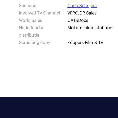
Scenario
Coco Schrijber
Involved TV Channel
VPRO
,
DR Sales
World Sales
CAT&Docs
Nederlandse
Mokum Filmdistributie
distributie
Screening copy
Zeppers Film & TV