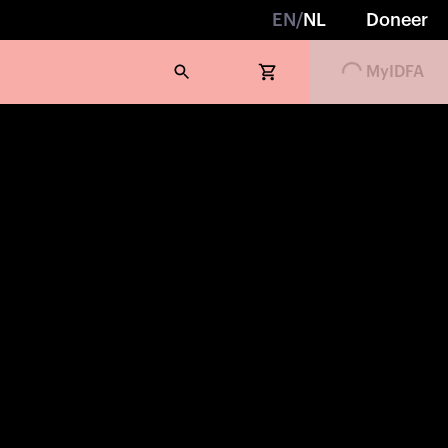
EN
/
NL
Doneer
MyIDFA
Loading...