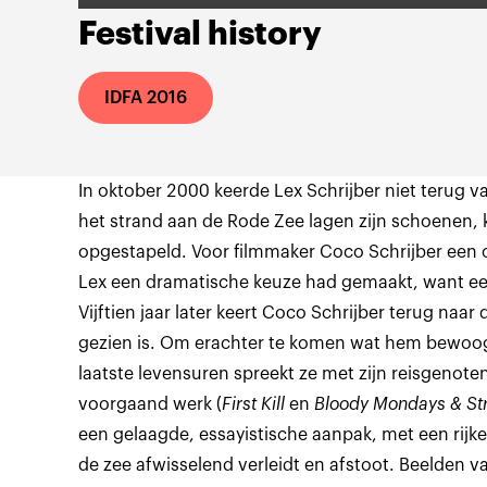
Festival history
IDFA 2016
In oktober 2000 keerde Lex Schrijber niet terug v
het strand aan de Rode Zee lagen zijn schoenen, 
opgestapeld. Voor filmmaker Coco Schrijber een o
Lex een dramatische keuze had gemaakt, want een
Vijftien jaar later keert Coco Schrijber terug naar
gezien is. Om erachter te komen wat hem bewoog e
laatste levensuren spreekt ze met zijn reisgenote
voorgaand werk (
First Kill
en
Bloody Mondays & St
een gelaagde, essayistische aanpak, met een rij
de zee afwisselend verleidt en afstoot. Beelden 