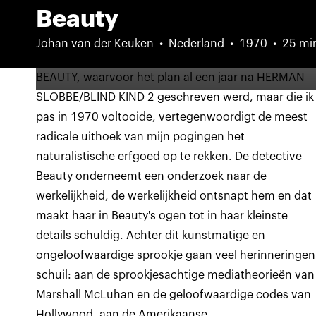
Beauty
Johan van der Keuken
Nederland
1970
25 mi
BEAUTY, waarvoor het plan al een jaar na HERMAN
SLOBBE/BLIND KIND 2 geschreven werd, maar die ik
pas in 1970 voltooide, vertegenwoordigt de meest
radicale uithoek van mijn pogingen het
naturalistische erfgoed op te rekken. De detective
Beauty onderneemt een onderzoek naar de
werkelijkheid, de werkelijkheid ontsnapt hem en dat
maakt haar in Beauty's ogen tot in haar kleinste
details schuldig. Achter dit kunstmatige en
ongeloofwaardige sprookje gaan veel herinneringen
schuil: aan de sprookjesachtige mediatheorieën van
Marshall McLuhan en de geloofwaardige codes van
Hollywood, aan de Amerikaanse