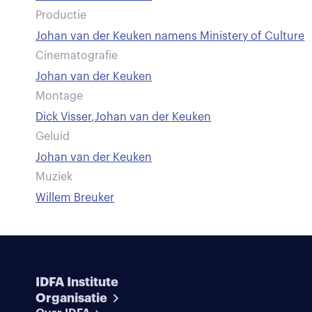
Productie
Johan van der Keuken namens Ministery of Culture
Cinematografie
Johan van der Keuken
Montage
Dick Visser
,
Johan van der Keuken
Geluid
Johan van der Keuken
Muziek
Willem Breuker
IDFA Institute
Organisatie