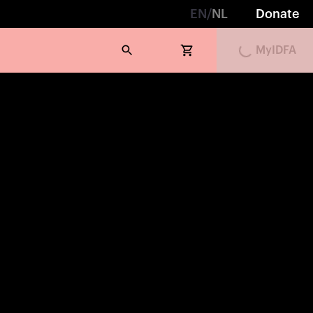
EN
/
NL
Donate
Loading...
MyIDFA