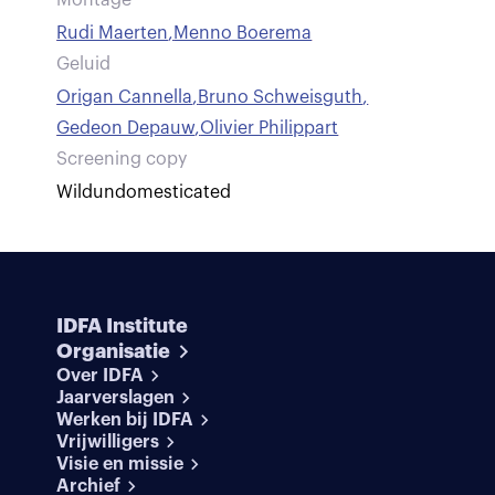
Montage
Rudi Maerten
,
Menno Boerema
Geluid
Origan Cannella
,
Bruno Schweisguth
,
Gedeon Depauw
,
Olivier Philippart
Screening copy
Wildundomesticated
IDFA Institute
Organisatie
Over IDFA
Jaarverslagen
Werken bij IDFA
Vrijwilligers
Visie en missie
Archief