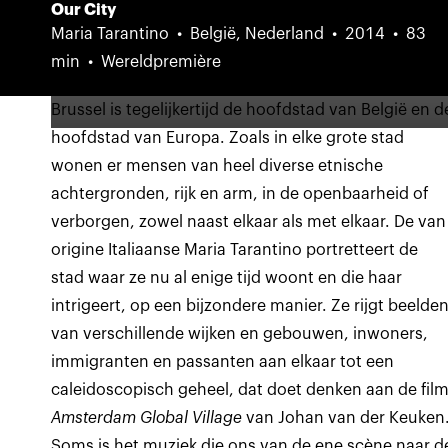
Our City
Maria Tarantino
België, Nederland
2014
83
min
Wereldpremière
Brussel is tegelijkertijd de hoofdstad van België en d
hoofdstad van Europa. Zoals in elke grote stad
wonen er mensen van heel diverse etnische
achtergronden, rijk en arm, in de openbaarheid of
verborgen, zowel naast elkaar als met elkaar. De van
origine Italiaanse Maria Tarantino portretteert de
stad waar ze nu al enige tijd woont en die haar
intrigeert, op een bijzondere manier. Ze rijgt beelde
van verschillende wijken en gebouwen, inwoners,
immigranten en passanten aan elkaar tot een
caleidoscopisch geheel, dat doet denken aan de fil
Amsterdam Global Village
van Johan van der Keuken
Soms is het muziek die ons van de ene scène naar d