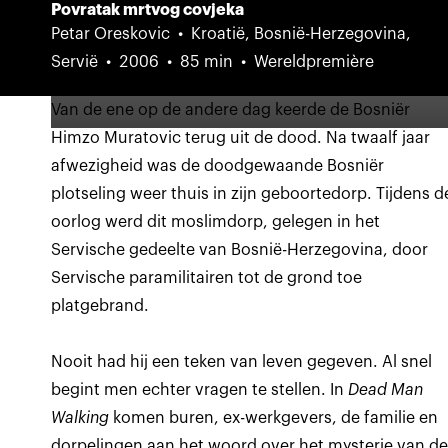
Povratak mrtvog covjeka
Petar Oreskovic
Kroatië, Bosnië-Herzegovina,
Servië
2006
85 min
Wereldpremière
Van de ene op de andere dag keerde de Bosniër
Himzo Muratovic terug uit de dood. Na twaalf jaar
afwezigheid was de doodgewaande Bosniër
plotseling weer thuis in zijn geboortedorp. Tijdens d
oorlog werd dit moslimdorp, gelegen in het
Servische gedeelte van Bosnië-Herzegovina, door
Servische paramilitairen tot de grond toe
platgebrand.
Nooit had hij een teken van leven gegeven. Al snel
begint men echter vragen te stellen. In
Dead Man
Walking
komen buren, ex-werkgevers, de familie en
dorpelingen aan het woord over het mysterie van d