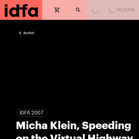
MyIDFA
Loading...
Loading...
Archief
IDFA 2007
Micha Klein, Speeding
on the Virtual Highway