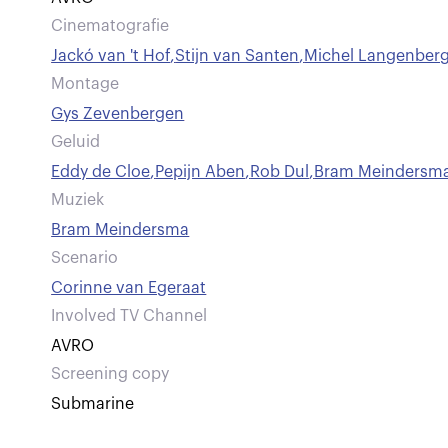
Cinematografie
Jackó van 't Hof
,
Stijn van Santen
,
Michel Langenber
Montage
Gys Zevenbergen
Geluid
Eddy de Cloe
,
Pepijn Aben
,
Rob Dul
,
Bram Meindersm
Muziek
Bram Meindersma
Scenario
Corinne van Egeraat
Involved TV Channel
AVRO
Screening copy
Submarine