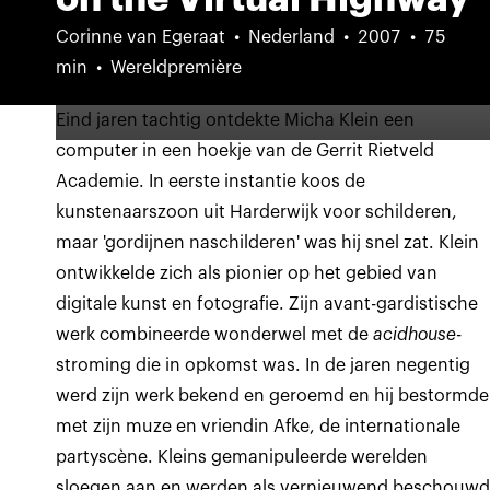
Corinne van Egeraat
Nederland
2007
75
min
Wereldpremière
Eind jaren tachtig ontdekte Micha Klein een
computer in een hoekje van de Gerrit Rietveld
Academie. In eerste instantie koos de
kunstenaarszoon uit Harderwijk voor schilderen,
maar 'gordijnen naschilderen' was hij snel zat. Klein
ontwikkelde zich als pionier op het gebied van
digitale kunst en fotografie. Zijn avant-gardistische
werk combineerde wonderwel met de
acidhouse
-
stroming die in opkomst was. In de jaren negentig
werd zijn werk bekend en geroemd en hij bestormde
met zijn muze en vriendin Afke, de internationale
partyscène. Kleins gemanipuleerde werelden
sloegen aan en werden als vernieuwend beschouw