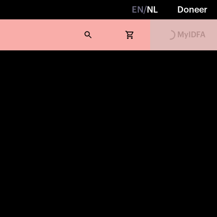
EN
/
NL
Doneer
MyIDFA
Loading...