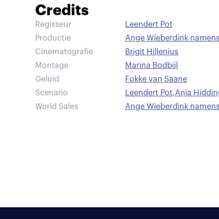
Credits
Regisseur
Leendert Pot
Productie
Ange Wieberdink namens 
Cinematografie
Brigit Hillenius
Montage
Marina Bodbijl
Geluid
Fokke van Saane
Scenario
Leendert Pot
,
Anja Hiddi
World Sales
Ange Wieberdink namens 