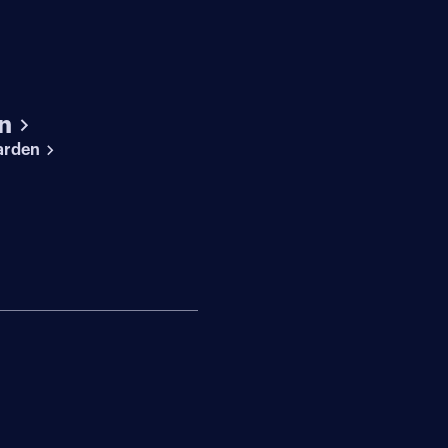
n
arden