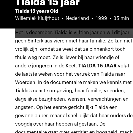
Tialda 15 jaar
Tialda 15 years Old
Willemiek Kluijfhout
Nederland
1999
35 min
Het is december. Tialda is vijftien jaar en wil dit jaar
geen Sinterklaas vieren met haar familie. Ze kan niet
vrolijk zijn, omdat ze weet dat ze binnenkort toch
thuis weg moet. Ze is liever bij haar vriendje of
andere jongeren in de Keet.
TIALDA 15 JAAR
volgt
de laatste weken voor het vertrek van Tialda naar
Woerden. In de documentaire maken we kennis met
Tialda‘s naaste omgeving, haar familie, vrienden,
dagelijkse bezigheden, wensen, verwachtingen en
angsten. Op het eerste gezicht lijkt Tialda een
gewone puber, maar al snel blijkt dat haar ouders de
voogdij over haar hebben afgestaan. De
documentaire gaat over verdriet en boosheid, mach