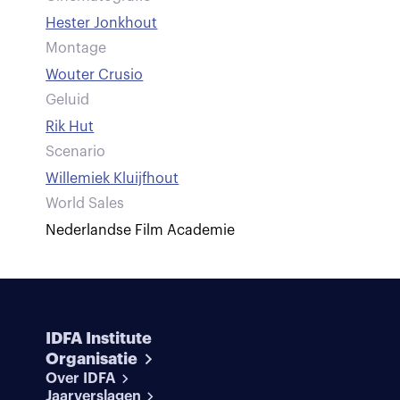
Hester Jonkhout
Montage
Wouter Crusio
Geluid
Rik Hut
Scenario
Willemiek Kluijfhout
World Sales
Nederlandse Film Academie
IDFA Institute
Organisatie
Over IDFA
Jaarverslagen