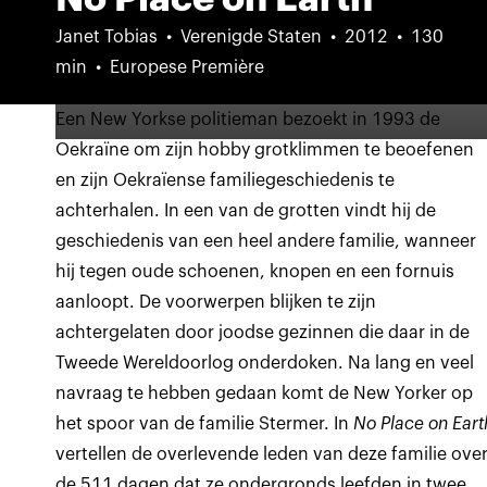
Janet Tobias
Verenigde Staten
2012
130
min
Europese Première
Een New Yorkse politieman bezoekt in 1993 de
Oekraïne om zijn hobby grotklimmen te beoefenen
en zijn Oekraïense familiegeschiedenis te
achterhalen. In een van de grotten vindt hij de
geschiedenis van een heel andere familie, wanneer
hij tegen oude schoenen, knopen en een fornuis
aanloopt. De voorwerpen blijken te zijn
achtergelaten door joodse gezinnen die daar in de
Tweede Wereldoorlog onderdoken. Na lang en veel
navraag te hebben gedaan komt de New Yorker op
het spoor van de familie Stermer. In
No Place on Eart
vertellen de overlevende leden van deze familie ove
de 511 dagen dat ze ondergronds leefden in twee