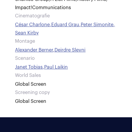
Impact!Communications
Cinematografie
César Charlone
,
Eduard Grau
,
Peter Simonite
,
Sean Kirby
Montage
Alexander Berner
,
Deirdre Slevni
Scenario
Janet Tobias
,
Paul Laikin
World Sales
Global Screen
Screening copy
Global Screen