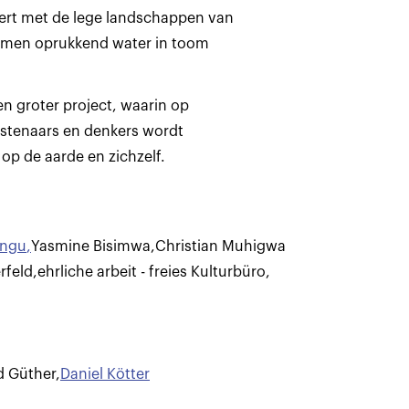
ert met de lege landschappen van
men oprukkend water in toom
n groter project, waarin op
unstenaars en denkers wordt
op de aarde en zichzelf.
ungu
,
Yasmine Bisimwa
,
Christian Muhigwa
rfeld
,
ehrliche arbeit - freies Kulturbüro
,
d Güther
,
Daniel Kötter