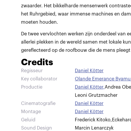
zwaarder. Het bikkelharde mensenwerk contraste
het Ruhrgebied, waar immense machines en dam
moeten houden.
De twee vervlochten werken zijn onderdeel van ee
allerlei plekken in de wereld samen met lokale k
gereflecteerd op de roofbouw die de mens pleegt 
Credits
Regisseur
Daniel Kötter
Key collaborator
Olande Emerance Byam
Productie
Daniel Kötter
,
Andrea Obe
Leoni Grutzmacher
Cinematografie
Daniel Kötter
Montage
Daniel Kötter
Geluid
Frederick Kitoko
,
Eckehar
Sound Design
Marcin Lenarczyk