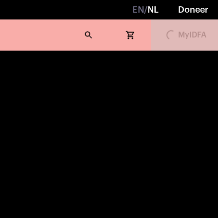
EN
/
NL
Doneer
MyIDFA
Loading...