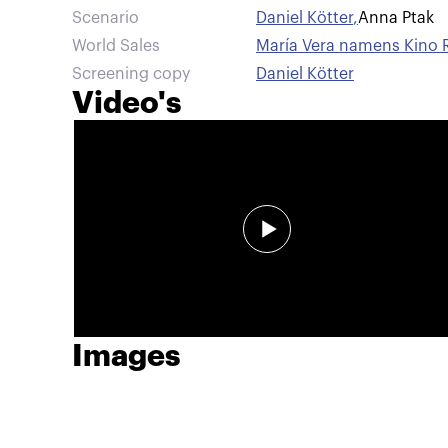
Scenario
Daniel Kötter
,
Anna Ptak
World Sales
María Vera namens Kino 
Screening copy
Daniel Kötter
Video's
Images