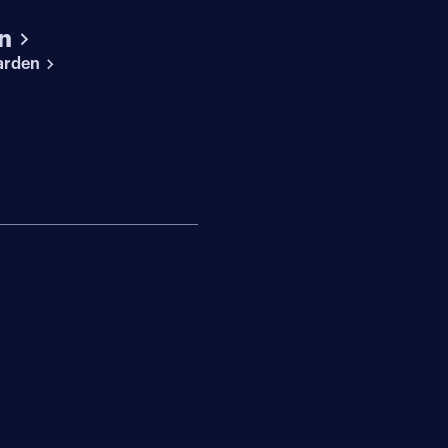
n
arden