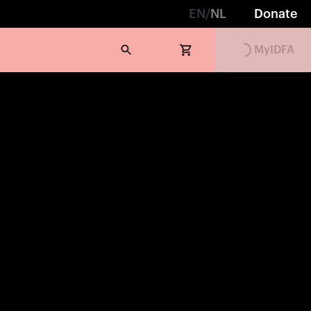
EN
/
NL
Donate
Loading...
MyIDFA