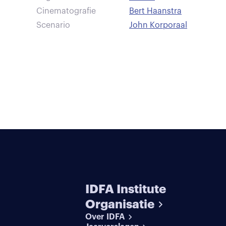
Cinematografie
Bert Haanstra
Scenario
John Korporaal
IDFA Institute
Organisatie
Over IDFA