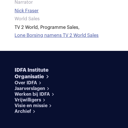
Narrator
Nick Fraser
World Sales
TV 2 World, Programme Sales
,
Lone Borsing namens TV 2 World Sales
IDFA Institute
Organisatie
Over IDFA
Jaarverslagen
Werken bij IDFA
Vrijwilligers
Visie en missie
Archief