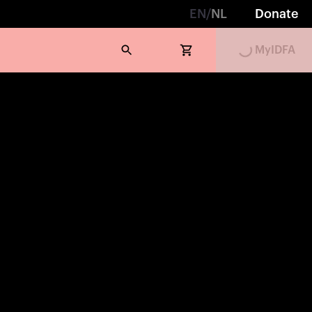
EN
/
NL
Donate
MyIDFA
Loading...