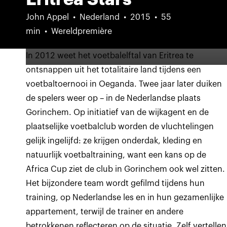
John Appel
Nederland
2015
55
min
Wereldpremière
In 2012 weet het voetbalelftal van Eritrea te
ontsnappen uit het totalitaire land tijdens een
voetbaltoernooi in Oeganda. Twee jaar later duiken
de spelers weer op – in de Nederlandse plaats
Gorinchem. Op initiatief van de wijkagent en de
plaatselijke voetbalclub worden de vluchtelingen
gelijk ingelijfd: ze krijgen onderdak, kleding en
natuurlijk voetbaltraining, want een kans op de
Africa Cup ziet de club in Gorinchem ook wel zitten.
Het bijzondere team wordt gefilmd tijdens hun
training, op Nederlandse les en in hun gezamenlijke
appartement, terwijl de trainer en andere
betrokkenen reflecteren op de situatie. Zelf vertellen