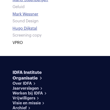
Mario Steenbergen
Geluid
Mark Wessner
Sound Design
Hugo Dijkstal
Screening copy
VPRO
IDFA Institute
Organisatie
Over IDFA
Jaarverslagen
Werken bij IDFA
Vrijwilligers
Visie en missie
Archief