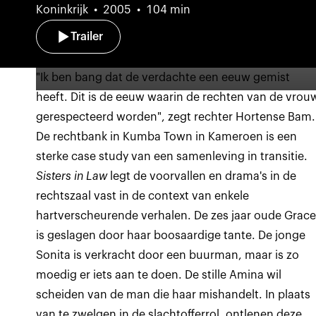
Koninkrijk
2005
104 min
Trailer
"Ik ben bang dat de verdachte een eeuw gemist
heeft. Dit is de eeuw waarin de rechten van de vrou
gerespecteerd worden", zegt rechter Hortense Bam.
De rechtbank in Kumba Town in Kameroen is een
sterke case study van een samenleving in transitie.
Sisters in Law
legt de voorvallen en drama's in de
rechtszaal vast in de context van enkele
hartverscheurende verhalen. De zes jaar oude Grac
is geslagen door haar boosaardige tante. De jonge
Sonita is verkracht door een buurman, maar is zo
moedig er iets aan te doen. De stille Amina wil
scheiden van de man die haar mishandelt. In plaats
van te zwelgen in de slachtofferrol, ontlenen deze