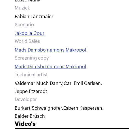
Lasse Munk
Muziek
Fabian Lanzmaier
Scenario
Jakob la Cour
World Sales
Mads Damsbo namens Makropol
Screening copy
Mads Damsbo namens Makropol
Technical artist
Valdemar Much Danry
,
Carl Emil Carlsen
,
Jeppe Etzerodt
Developer
Burkart Schwaighofer
,
Esbern Kaspersen
,
Balder Brüsch
Video's