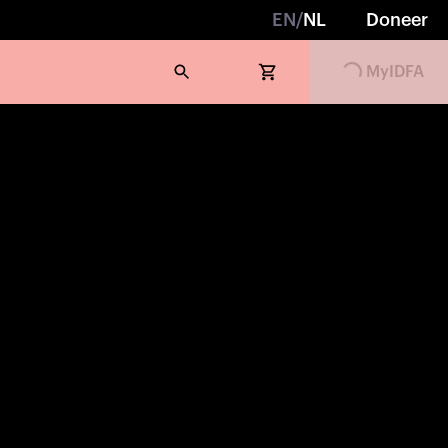
EN
/
NL
Doneer
MyIDFA
Loading...