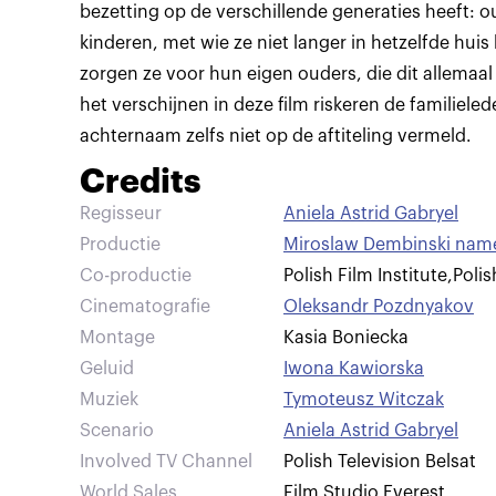
bezetting op de verschillende generaties heeft: 
kinderen, met wie ze niet langer in hetzelfde hu
zorgen ze voor hun eigen ouders, die dit allema
het verschijnen in deze film riskeren de familiel
achternaam zelfs niet op de aftiteling vermeld.
Credits
Regisseur
Aniela Astrid Gabryel
Productie
Miroslaw Dembinski name
Co-productie
Polish Film Institute
,
Poli
Cinematografie
Oleksandr Pozdnyakov
Montage
Kasia Boniecka
Geluid
Iwona Kawiorska
Muziek
Tymoteusz Witczak
Scenario
Aniela Astrid Gabryel
Involved TV Channel
Polish Television Belsat
World Sales
Film Studio Everest