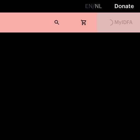
EN
/
NL
Donate
Loading...
MyIDFA