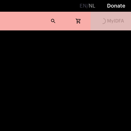
EN
/
NL
Donate
MyIDFA
Loading...