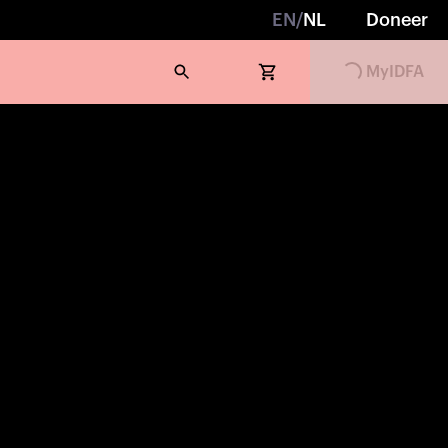
EN
/
NL
Doneer
MyIDFA
Loading...