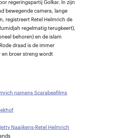
r regeringspartij Golkar. In zijn
iend bewegende camera, lange
 registreert Retel Helmrich de
Rumidjah regelmatig terugkeert),
oneel behoren) en de islam
. Rode draad is de immer
 en broer streng wordt
elmrich namens Scarabeefilms
oekhof
etty Naaijkens-Retel Helmrich
lands