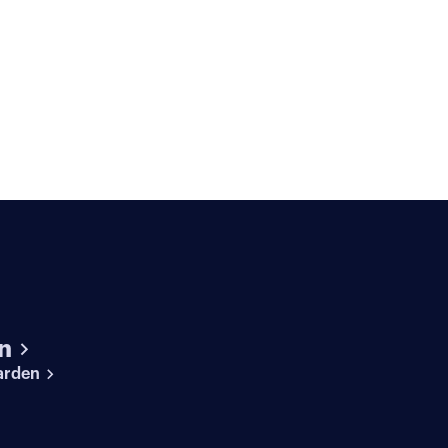
n
arden