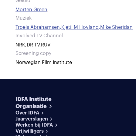
Geluid
Morten Green
Muziek
Troels Abrahamsen
,
Kjetil M Hovland
,
Mike Sheridan
Involved TV Channel
NRK
,
DR TV
,
RUV
Screening copy
Norwegian Film Institute
IDFA Institute
Organisatie
Over IDFA
Jaarverslagen
Werken bij IDFA
Vrijwilligers