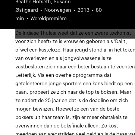
Beathe Hofseth, Susann
Østigaard
Noorwegen
2013
80
min
Wereldpremière
De Indiase Thulasi weet dat ze een zware toekomst
voor zich heeft; ze is vrouw én geboren als 'Dalit',
ofwel een kasteloze. Haar jeugd stond al in het teke
van overleven en als jongvolwassene is ze
vastbesloten zich naar een beter bestaan te vechten
Letterlijk. Via een overheidprogramma dat
getalenteerde jonge sporters een kans biedt op een
baan, probeert ze zich naar de top te boksen. Maar
ze nadert de 25 jaar en dat is de deadline om zich
mogen bewijzen. Hoewel ze een van de beste
boksers uit haar team is, zijn er meer obstakels te
overwinnen dan de boksfinale alleen. Zo kost
meedoen aan wedstrijden veel geld en is de baas va