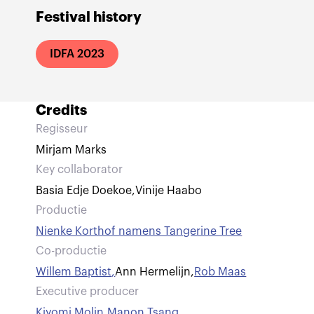
Festival history
IDFA 2023
Credits
Regisseur
Mirjam Marks
Key collaborator
Basia Edje Doekoe
,
Vinije Haabo
Productie
Nienke Korthof namens Tangerine Tree
Co-productie
Willem Baptist
,
Ann Hermelijn
,
Rob Maas
Executive producer
Kiyomi Molin
,
Manon Tsang