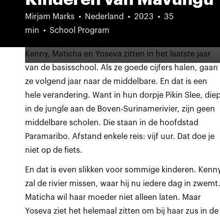
Mirjam Marks
Nederland
2023
35
min
School Program
Kenny, Maticha en Yoseva zitten in het laatste jaar
van de basisschool. Als ze goede cijfers halen, gaan
ze volgend jaar naar de middelbare. En dat is een
hele verandering. Want in hun dorpje Pikin Slee, die
in de jungle aan de Boven-Surinamerivier, zijn geen
middelbare scholen. Die staan in de hoofdstad
Paramaribo. Afstand enkele reis: vijf uur. Dat doe je
niet op de fiets.
En dat is even slikken voor sommige kinderen. Kenn
zal de rivier missen, waar hij nu iedere dag in zwemt
Maticha wil haar moeder niet alleen laten. Maar
Yoseva ziet het helemaal zitten om bij haar zus in de