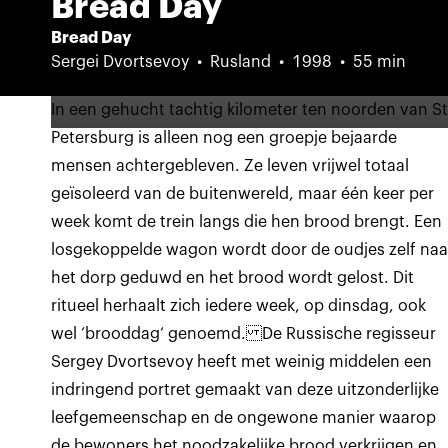
Bread Day
Bread Day
Sergei Dvortsevoy
Rusland
1998
55 min
In een gehucht tachtig kilometer ten noorden van St
Petersburg is alleen nog een groepje bejaarde
mensen achtergebleven. Ze leven vrijwel totaal
geïsoleerd van de buitenwereld, maar één keer per
week komt de trein langs die hen brood brengt. Een
losgekoppelde wagon wordt door de oudjes zelf naa
het dorp geduwd en het brood wordt gelost. Dit
ritueel herhaalt zich iedere week, op dinsdag, ook
wel ‘brooddag‘ genoemd. De Russische regisseur
Sergey Dvortsevoy heeft met weinig middelen een
indringend portret gemaakt van deze uitzonderlijke
leefgemeenschap en de ongewone manier waarop
de bewoners het noodzakelijke brood verkrijgen en