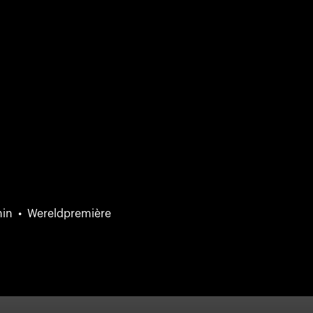
min
Wereldpremière