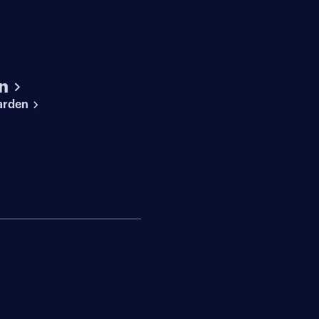
n
arden