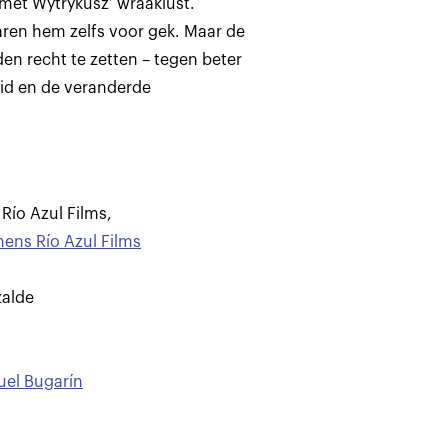
met Wytrykusz’ wraaklust.
aren hem zelfs voor gek. Maar de
den recht te zetten – tegen beter
id en de veranderde
Río Azul Films
,
ens Río Azul Films
zalde
el Bugarín