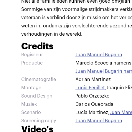
Niet alle familieleden kunnen even goed omgaan 
Sommige van zijn voormalige strijdmakkers verkl
veteraan is verblind door zijn missie om het verle
weten in, ondanks zijn verslechterende gezondhe
verhoudingen in de wereld.
Credits
Regisseur
Juan Manuel Bugarín
Productie
Marcelo Scoccia namens 
Juan Manuel Bugarín nam
Cinematografie
Adrián Martinez
Montage
Lucía Feuillet
,
Joaquín Eli
Sound Design
Pablo Orzeszko
Muziek
Carlos Quebrada
Scenario
Lucía Martinez
,
Juan Manu
Screening copy
Juan Manuel Bugarín
Video's