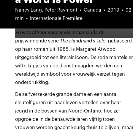
Nancy Lang, Peter Raymont
Canada
2019
92
min
Internationale Première
Ze was al zeer succesvol, maar sinds de
prijswinnende serie
The Handmaid’s Tale
, gebaseerd
op haar roman uit 1985, is Margaret Atwood
uitgegroeid tot een literair icoon. De rode mantels e
witte kapjes van de dienstmaagden werden een
wereldwijd symbool voor vrouwelijk verzet tegen
onderdrukking.
De zelfverzekerde grande dame en een aantal
sleutelfiguren uit haar leven vertellen over haar
jeugd in de bossen van Noord-Ontario, hoe ze
opgroeide in de benauwde jaren vijftig (toen
vrouwen werden geacht keurig thuis te blijven, maa