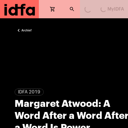
MyIDFA
Loading...
Loading...
Archief
IDFA 2019
Margaret Atwood: A
Word After a Word Afte
a Word Is Power