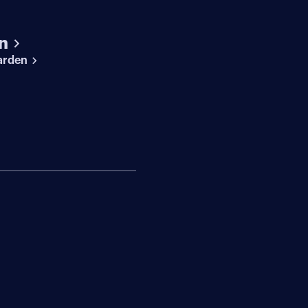
n
arden