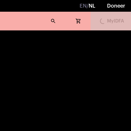
EN
/
NL
Doneer
MyIDFA
Loading...