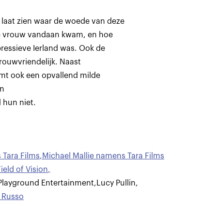
t laat zien waar de woede van deze
ge vrouw vandaan kwam, en hoe
pressieve Ierland was. Ook de
rouwvriendelijk. Naast
omt ook een opvallend milde
en
l hun niet.
Tara Films
,
Michael Mallie namens Tara Films
eld of Vision
,
layground Entertainment
,
Lucy Pullin
,
e Russo