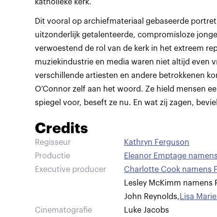
katholieke kerk.
Dit vooral op archiefmateriaal gebaseerde portre
uitzonderlijk getalenteerde, compromisloze jon
verwoestend de rol van de kerk in het extreem re
muziekindustrie en media waren niet altijd even v
verschillende artiesten en andere betrokkenen k
O’Connor zelf aan het woord. Ze hield mensen e
spiegel voor, beseft ze nu. En wat zij zagen, bevie
Credits
Regisseur
Kathryn Ferguson
Productie
Eleanor Emptage namens 
Executive producer
Charlotte Cook namens Fi
Lesley McKimm namens P
John Reynolds
,
Lisa Mari
Cinematografie
Luke Jacobs