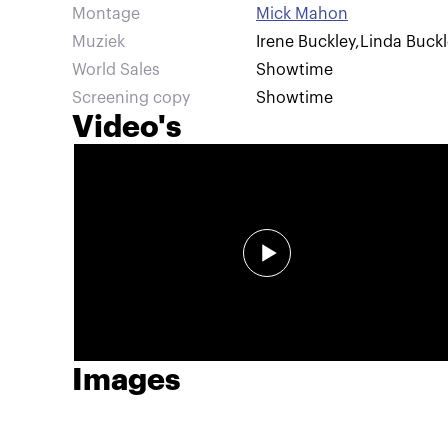
Montage
Mick Mahon
Muziek
Irene Buckley
,
Linda Buckl
World Sales
Showtime
Screening copy
Showtime
Video's
Images