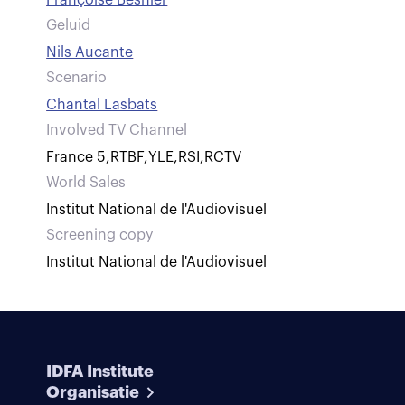
Françoise Besnier
Geluid
Nils Aucante
Scenario
Chantal Lasbats
Involved TV Channel
France 5
,
RTBF
,
YLE
,
RSI
,
RCTV
World Sales
Institut National de l'Audiovisuel
Screening copy
Institut National de l'Audiovisuel
IDFA Institute
Organisatie