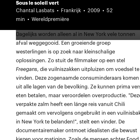
Sous le soleil vert
Chantal Lasbats
Frankrijk
2009
52
min
Wereldpremière
Dagelijks worden alleen al in New York vele tonnen
afval weggegooid. Een groeiende groep
westerlingen is op zoek naar kleinschalige
oplossingen. Zo stuit de filmmaker op een stel
Freegans
, die vuilniszakken uitpluizen om voedsel te
vinden. Deze zogenaamde consuminderaars komen
uit alle lagen van de bevolking. Ze kunnen prima ver
eten betalen, maar veroordelen overproductie. "Dez
verpakte zalm heeft een lánge reis vanuit Chili
gemaakt om vervolgens ongebruikt in een vuilnisba
in New York te belanden!", stelt een vinder. De
documentairemaker ontmoet idealisten die bewust
kiezen voor matiging. Zoals de mensen achter Food