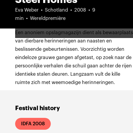
Eva Weber
Schotland
2008
9
min
Wereldpremière
Een anoniem opslagmagazijn dient als bewaarplaat
van dierbare herinneringen aan naasten en
beslissende gebeurtenissen. Voorzichtig worden
eindeloze grauwe gangen afgetast, op zoek naar de
persoonlijke verhalen die schuil gaan achter de rijen
identieke stalen deuren. Langzaam vult de kille
ruimte zich met weemoedige herinneringen.
Festival history
IDFA 2008