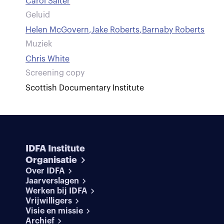
Carol Salter
Geluid
Helen McGovern
,
Jake Roberts
,
Barnaby Roberts
Muziek
Chris White
Screening copy
Scottish Documentary Institute
IDFA Institute
Organisatie
Over IDFA
Jaarverslagen
Werken bij IDFA
Vrijwilligers
Visie en missie
Archief