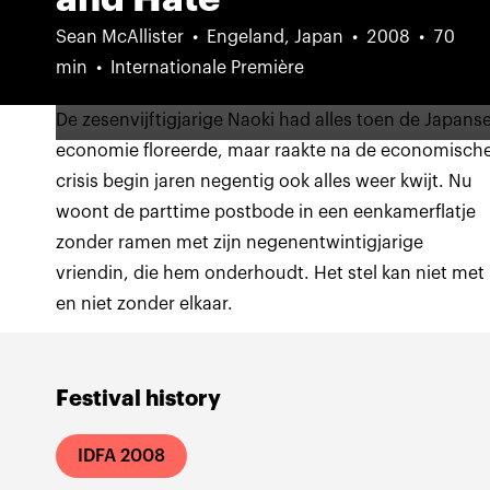
Sean McAllister
Engeland, Japan
2008
70
min
Internationale Première
De zesenvijftigjarige Naoki had alles toen de Japans
economie floreerde, maar raakte na de economisch
crisis begin jaren negentig ook alles weer kwijt. Nu
woont de parttime postbode in een eenkamerflatje
zonder ramen met zijn negenentwintigjarige
vriendin, die hem onderhoudt. Het stel kan niet met
en niet zonder elkaar.
Festival history
IDFA 2008