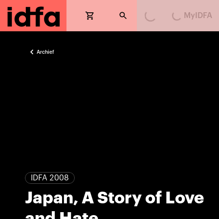
MyIDFA
Loading...
Loading...
Archief
IDFA 2008
Japan, A Story of Love
and Hate