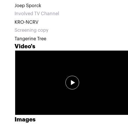
Joep Sporck
Involved TV Channel
KRO-NCRV
Screening copy
Tangerine Tree
Video's
Images