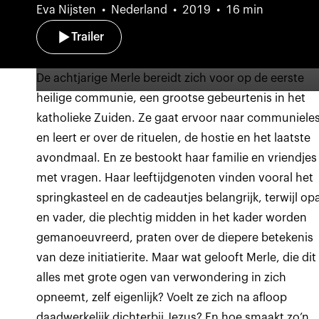
Eva Nijsten
Nederland
2019
16 min
Trailer
De achtjarige Merle bereidt zich voor op de eerste
heilige communie, een grootse gebeurtenis in het
katholieke Zuiden. Ze gaat ervoor naar communiele
en leert er over de rituelen, de hostie en het laatste
avondmaal. En ze bestookt haar familie en vriendjes
met vragen. Haar leeftijdgenoten vinden vooral het
springkasteel en de cadeautjes belangrijk, terwijl op
en vader, die plechtig midden in het kader worden
gemanoeuvreerd, praten over de diepere betekenis
van deze initiatierite. Maar wat gelooft Merle, die dit
alles met grote ogen van verwondering in zich
opneemt, zelf eigenlijk? Voelt ze zich na afloop
daadwerkelijk dichterbij Jezus? En hoe smaakt zo’n