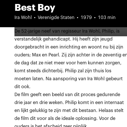
Best Boy
Ira Wohl
Verenigde Staten
1979
103 min
De 52-jarige neef van regisseur Ira Wohl, Philip, is
verstandelijk gehandicapt. Hij heeft zijn jeugd
doorgebracht in een inrichting en woont nu bij zijn
ouders; Max en Pearl. Zij zijn achter in de zeventig e
de dag dat ze niet meer voor hem kunnen zorgen,
komt steeds dichterbij. Philip zal zijn thuis los
moeten laten. Na aansporing van Ira Wohl gebeurt
dit ook.
De film geeft een beeld van dit proces gedurende
drie jaar en drie weken. Philip komt in een internaat
en lijkt gelukkig te zijn met dit bestaan. Helaas stelt
de film dit voor als de ideale oplossing. Voor de
ouders is het afscheid zeer pijnlijk.