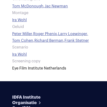
Tom McDonough
,
Jac Newman
Montage
Ira Wohl
Geluid
Peter Miller
,
Roger Phenix
,
Larry Loewinger
,
Tom Cohen
,
Richard Berman
,
Frank Stetner
Scenario
Ira Wohl
Screening copy
Eye Film Institute Netherlands
IDFA Institute
Organisatie