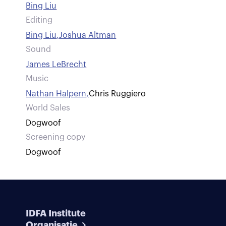
Bing Liu
Editing
Bing Liu
,
Joshua Altman
Sound
James LeBrecht
Music
Nathan Halpern
,
Chris Ruggiero
World Sales
Dogwoof
Screening copy
Dogwoof
IDFA Institute
Organisatie