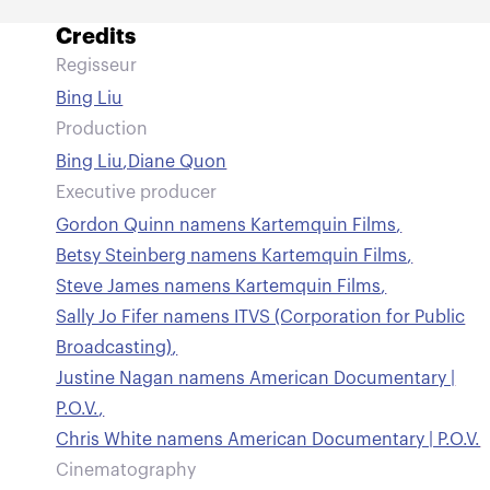
Credits
Regisseur
Bing Liu
Production
Bing Liu
,
Diane Quon
Executive producer
Gordon Quinn namens Kartemquin Films
,
Betsy Steinberg namens Kartemquin Films
,
Steve James namens Kartemquin Films
,
Sally Jo Fifer namens ITVS (Corporation for Public
Broadcasting)
,
Justine Nagan namens American Documentary |
P.O.V.
,
Chris White namens American Documentary | P.O.V.
Cinematography