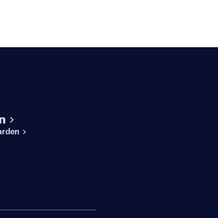
n
arden