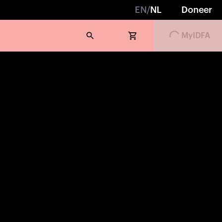
EN
/
NL
Doneer
MyIDFA
Loading...