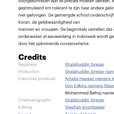
voorgeschreven wat ze precies moeten denken, 
gestimuleerd om tolerant te zijn naar andere gel
niet-gelovigen. De gemengde school onderschrijf
Koran, de gelijkwaardigheid van
mannen en vrouwen. De begintitels vertellen dat d
onderwezen al eeuwenlang in Indonesië wordt ge
door het opkomende conservatisme.
Credits
Regisseur
Shalahuddin Siregar
Production
Shalahuddin Siregar nam
Executive producer
Amelia Hapsari namens I
Don Edkins namens Step
Mohammed Belhaj namens
Cinematography
Shalahuddin Siregar
Editing
Stephan Krumbiegel