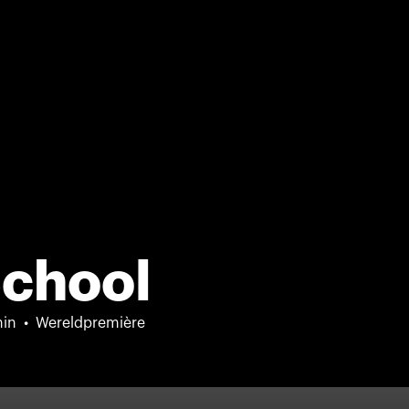
School
in
Wereldpremière