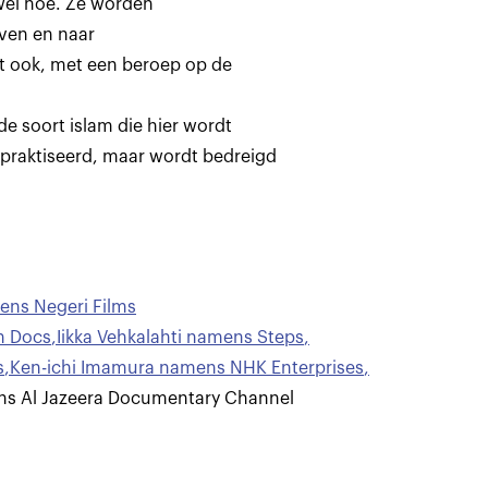
wel hoe. Ze worden
oven en naar
t ook, met een beroep op de
e soort islam die hier wordt
praktiseerd, maar wordt bedreigd
ens Negeri Films
n Docs
,
Iikka Vehkalahti namens Steps
,
s
,
Ken-ichi Imamura namens NHK Enterprises
,
 Al Jazeera Documentary Channel