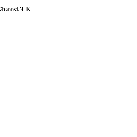
 Channel
,
NHK