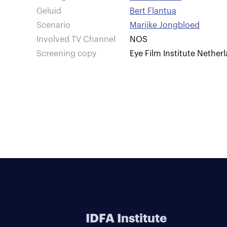
Geluid
Bert Flantua
Scenario
Marijke Jongbloed
Involved TV Channel
NOS
Screening copy
Eye Film Institute Nether
IDFA Institute