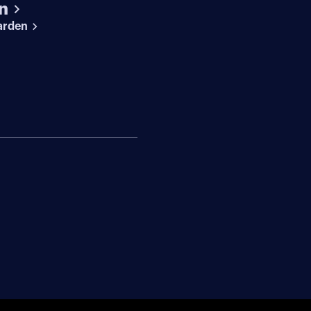
n
arden