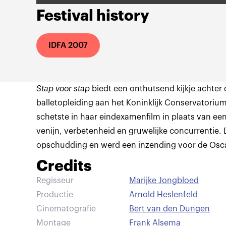
Festival history
IDFA 2007
Stap voor stap
biedt een onthutsend kijkje achter
balletopleiding aan het Koninklijk Conservatoriu
schetste in haar eindexamenfilm in plaats van ee
venijn, verbetenheid en gruwelijke concurrentie.
opschudding en werd een inzending voor de Osca
Credits
Regisseur
Marijke Jongbloed
Productie
Arnold Heslenfeld
Cinematografie
Bert van den Dungen
Montage
Frank Alsema