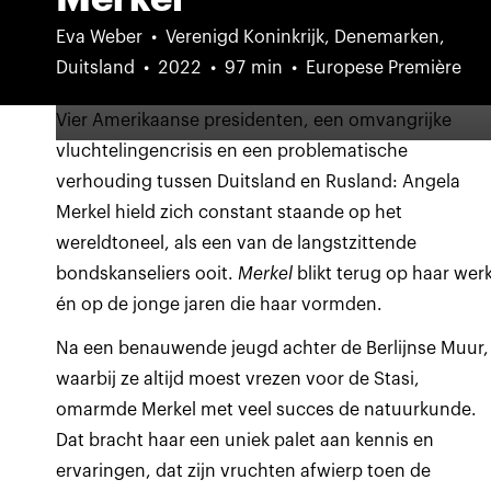
Eva Weber
Verenigd Koninkrijk, Denemarken,
Duitsland
2022
97 min
Europese Première
Vier Amerikaanse presidenten, een omvangrijke
vluchtelingencrisis en een problematische
verhouding tussen Duitsland en Rusland: Angela
Merkel hield zich constant staande op het
wereldtoneel, als een van de langstzittende
bondskanseliers ooit.
Merkel
blikt terug op haar wer
én op de jonge jaren die haar vormden.
Na een benauwende jeugd achter de Berlijnse Muur,
waarbij ze altijd moest vrezen voor de Stasi,
omarmde Merkel met veel succes de natuurkunde.
Dat bracht haar een uniek palet aan kennis en
ervaringen, dat zijn vruchten afwierp toen de