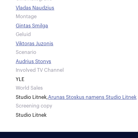
Vladas Naudzius
Montage
Gintas Smilga
Geluid
Viktoras Juzonis
Scenario
Audrius Stonys
Involved TV Channel
YLE
World Sales
Studio Litnek
,
Arunas Stoskus namens Studio Litnek
Screening copy
Studio Litnek