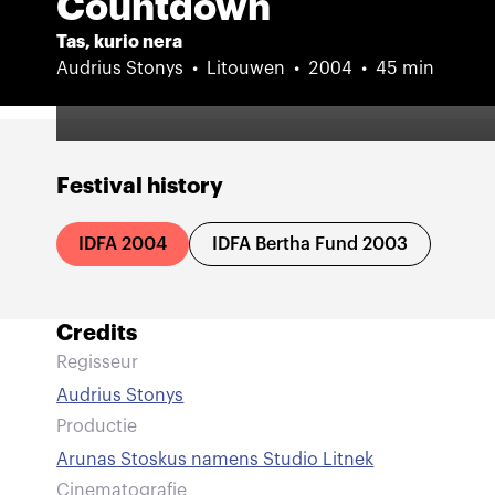
Countdown
Tas, kurio nera
Audrius Stonys
Litouwen
2004
45 min
Festival history
IDFA 2004
IDFA Bertha Fund 2003
Credits
Regisseur
Audrius Stonys
Productie
Arunas Stoskus namens Studio Litnek
Cinematografie