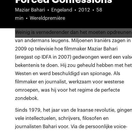
Maziar Bahari
Engeland
2012
58
min
Wereldpremière
Weinig is vernederender dan het moeten opdreunen
van andermans leugens. Miljoenen Iraniërs zagen in
2009 op televisie hoe filmmaker Maziar Bahari
(eregast op IDFA in 2007) gedwongen werd een vals
bekentenis te doen. Hij zou geheuld hebben met he
Westen en werd beschuldigd van spionage. Als
filmmaker en journalist, werkzaam voor westerse
omroepen, was hij voor het regime de perfecte
zondebok.
Sinds 1979, het jaar van de Iraanse revolutie, ginge
vele intellectuelen, schrijvers, filosofen en
journalisten Bahari voor. Via de persoonlijke voice-