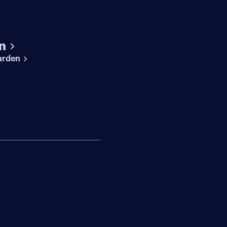
n
arden