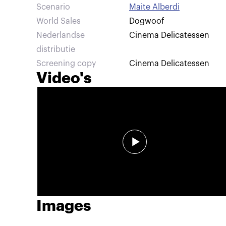
Scenario
Maite Alberdi
World Sales
Dogwoof
Nederlandse
Cinema Delicatessen
distributie
Screening copy
Cinema Delicatessen
Video's
Images