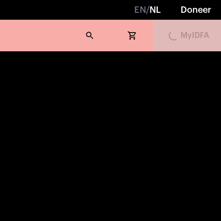
EN
/
NL
Doneer
MyIDFA
Loading...