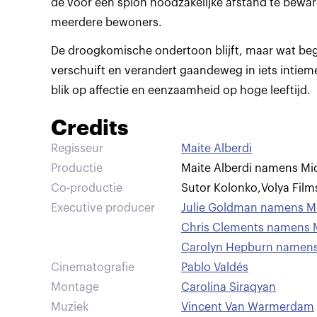
de voor een spion noodzakelijke afstand te beware
De droogkomische ondertoon blijft, maar wat begi
verschuift en verandert gaandeweg in iets intieme
blik op affectie en eenzaamheid op hoge leeftijd.
Credits
Regisseur
Maite Alberdi
Productie
Maite Alberdi namens M
Co-productie
Sutor Kolonko
,
Volya Film
Executive producer
Julie Goldman namens Mo
Chris Clements namens M
Carolyn Hepburn namens
Cinematografie
Pablo Valdés
Montage
Carolina Siraqyan
Muziek
Vincent Van Warmerdam