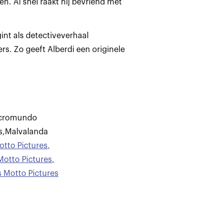
n. Al snel raakt hij bevriend met
nt als detectiveverhaal
rs. Zo geeft Alberdi een originele
icromundo
s
,
Malvalanda
tto Pictures
,
otto Pictures
,
 Motto Pictures