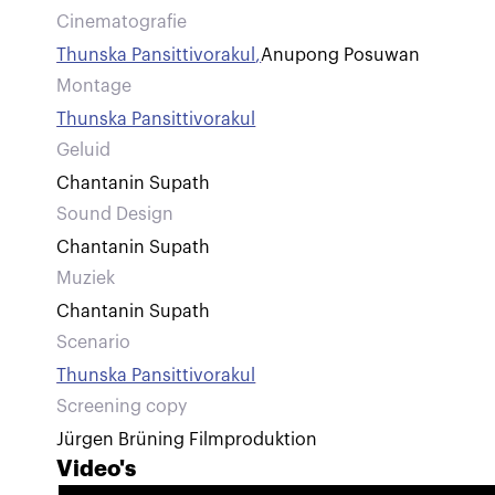
Cinematografie
Thunska Pansittivorakul
,
Anupong Posuwan
Montage
Thunska Pansittivorakul
Geluid
Chantanin Supath
Sound Design
Chantanin Supath
Muziek
Chantanin Supath
Scenario
Thunska Pansittivorakul
Screening copy
Jürgen Brüning Filmproduktion
Video's