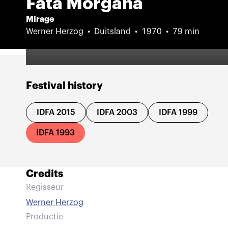
Fata Morgana
Mirage
Werner Herzog
Duitsland
1970
79 min
Festival history
IDFA 2015
IDFA 2003
IDFA 1999
IDFA 1993
Credits
Regisseur
Werner Herzog
Productie