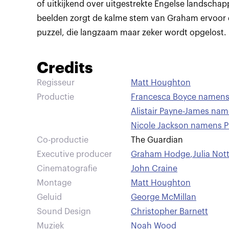
of uitkijkend over uitgestrekte Engelse landsch
beelden zorgt de kalme stem van Graham ervoor
puzzel, die langzaam maar zeker wordt opgelost.
Credits
Regisseur
Matt Houghton
Productie
Francesca Boyce namens 
Alistair Payne-James nam
Nicole Jackson namens P
Co-productie
The Guardian
Executive producer
Graham Hodge
,
Julia No
Cinematografie
John Craine
Montage
Matt Houghton
Geluid
George McMillan
Sound Design
Christopher Barnett
Muziek
Noah Wood