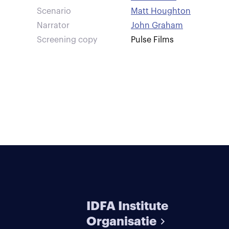
Scenario
Matt Houghton
Narrator
John Graham
Screening copy
Pulse Films
IDFA Institute
Organisatie