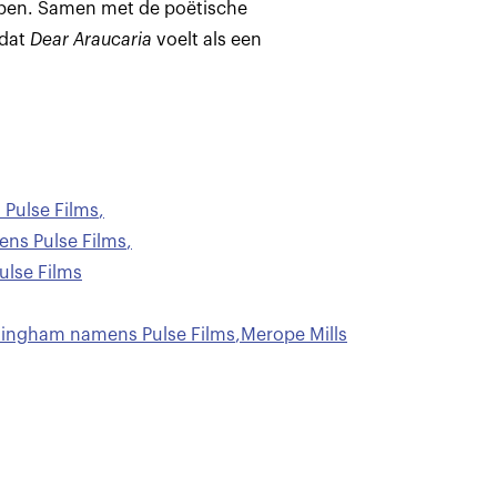
appen. Samen met de poëtische
 dat
Dear Araucaria
voelt als een
Pulse Films
,
ens Pulse Films
,
ulse Films
ttingham namens Pulse Films
,
Merope Mills