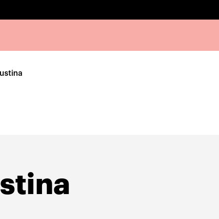
ustina
stina