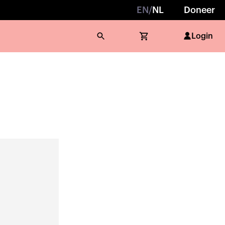
EN
/
NL
Doneer
Login