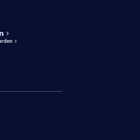
n
arden