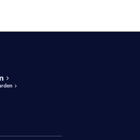
n
arden