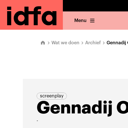
Menu
Wat we doen
Archief
Gennadij 
screenplay
Gennadij O
-