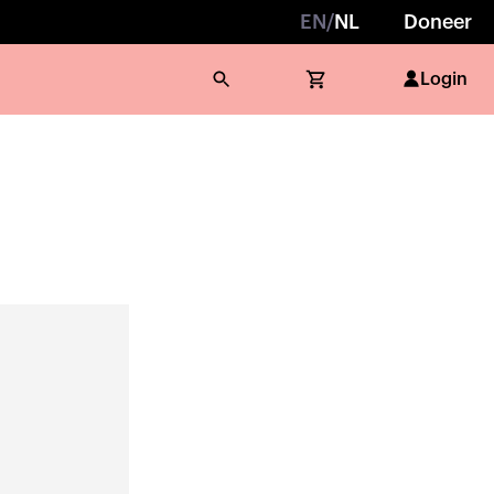
EN
/
NL
Doneer
Login